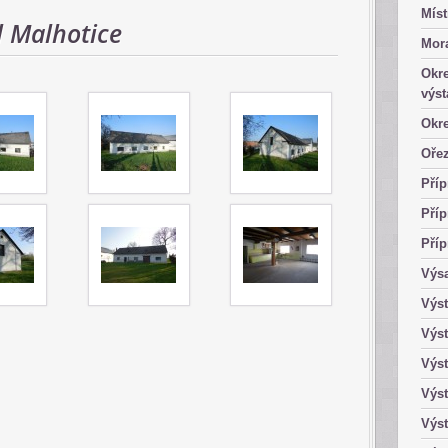
Míst
l Malhotice
Mor
Okre
výst
Okre
Ořez
Příp
Příp
Příp
Výsa
Výst
Výst
Výst
Výst
Výst