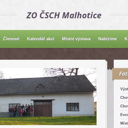
ZO ČSCH Malhotice
Členové
Kalendář akcí
Místní výstava
Nabízíme
K
Fo
Výst
Chov
Chov
Evro
Míst