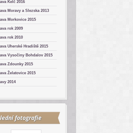
ava Kelč 2016
ava Moravy a Slezska 2013
ava Morkovice 2015
ava rok 2009
ava rok 2010
ava Uherské Hradiště 2015
tava Vysočiny Bohdalov 2015
tava Zdounky 2015
ava Želatovice 2015
avy 2014
lední fotografie