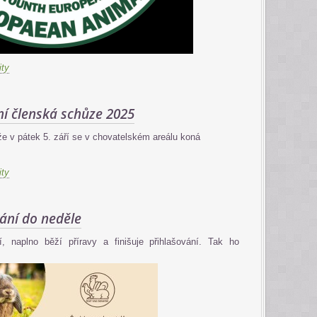
ity
ní členská schůze 2025
 v pátek 5. září se v chovatelském areálu koná
ity
ání do neděle
 naplno běží příravy a finišuje přihlašování. Tak ho