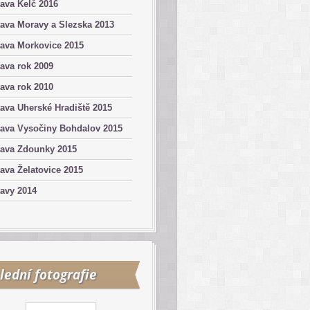
ava Kelč 2016
ava Moravy a Slezska 2013
ava Morkovice 2015
ava rok 2009
ava rok 2010
ava Uherské Hradiště 2015
tava Vysočiny Bohdalov 2015
tava Zdounky 2015
ava Želatovice 2015
avy 2014
lední fotografie