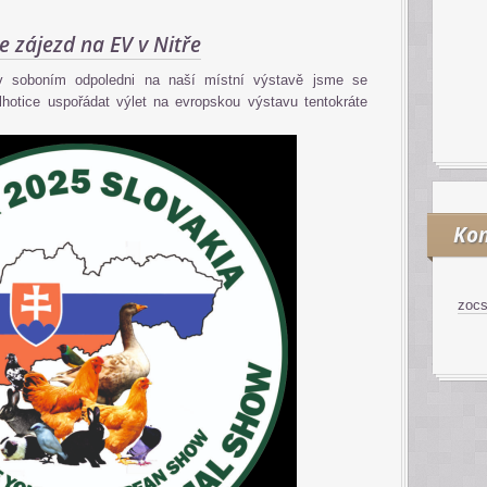
 zájezd na EV v Nitře
v soboním odpoledni na naší místní výstavě jsme se
lhotice uspořádat výlet na evropskou výstavu tentokráte
Kon
zoc