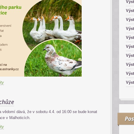
Výst
Výst
Výst
Výst
Výst
Výst
Výs
Výs
Výst
ity
Výst
schůze
 vědomí dává, že v sobotu 4.4. od 16:00 se bude konat
Pos
ace v Malhoticích.
ity