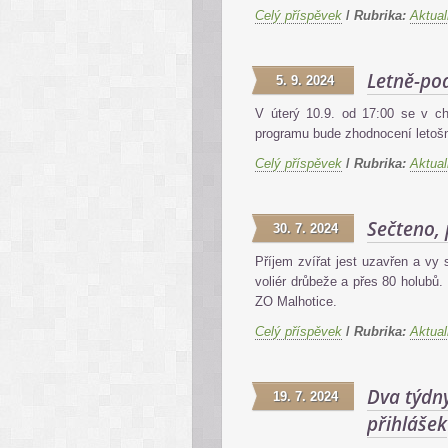
Celý příspěvek
/
Rubrika:
Aktual
Letně-po
5. 9. 2024
V úterý 10.9. od 17:00 se v 
programu bude zhodnocení letošn
Celý příspěvek
/
Rubrika:
Aktual
Sečteno, 
30. 7. 2024
Příjem zvířat jest uzavřen a vy
voliér drůbeže a přes 80 holub
ZO Malhotice.
Celý příspěvek
/
Rubrika:
Aktual
Dva týdny
19. 7. 2024
přihlášek