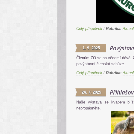
Celý příspěvek
/
Rubrika:
Aktual
Povýstav
1. 9. 2025
Členům ZO se na vědomí dává, že
povýstavní členská schůze.
Celý příspěvek
/
Rubrika:
Aktual
Přihlašov
24. 7. 2025
Naše výstava se kvapem blíží,
nepropásněte.