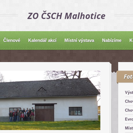
ZO ČSCH Malhotice
Členové
Kalendář akcí
Místní výstava
Nabízíme
K
Fo
Výst
Chov
Chov
Evro
Míst