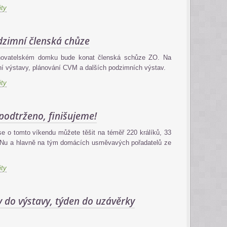
ity
dzimní členská chůze
chovatelském domku bude konat členská schůze ZO. Na
í výstavy, plánování CVM a dalších podzimních výstav.
ity
podtrženo, finišujeme!
 se o tomto víkendu můžete těšit na téměř 220 králíků, 33
ů. Nu a hlavně na tým domácích usměvavých pořadatelů ze
ity
 do výstavy, týden do uzávěrky