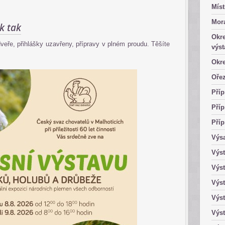
Míst
Mor
ik tak
Okre
veře, přihlášky uzavřeny, přípravy v plném proudu. Těšíte
výst
Okre
Ořez
Příp
Příp
Příp
Výsa
Výst
Výst
Výst
Výst
Výst