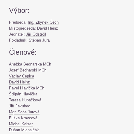
Výbor:
Předseda:
Ing. Zbyněk Čech
Místopředseda: David Heinz
Jednatel:
Jiří Odstrčil
Pokladník: Štěpán Jura
Členové:
Anežka Bednarská MCh
Josef Bednarski MCh
Václav Čepica
David Heinz
Pavel Hlavička MCh
Štěpán Hlavička
Tereza Hubáčková
Jiří Jakubec
Mgr. Soňa Jurová
Eliška Kravcová
Michal Kaiser
Dušan Michalčák