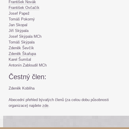
František Novák
František Ovčačík
Josef Papež
Tomáš Pokorný
Jan Skopal
Jiří Skýpala
Josef Skýpala MCh
Tomáš Skýpala
Zdeněk Ševčík
Zdeněk Škařupa
Karel Šumšal
Antonín Zabloudil MCh
Čestný člen:
Zdeněk Kobliha
Abecední přehled bývalých členů (za celou dobu působnosti
organizace) najdete
zde
.