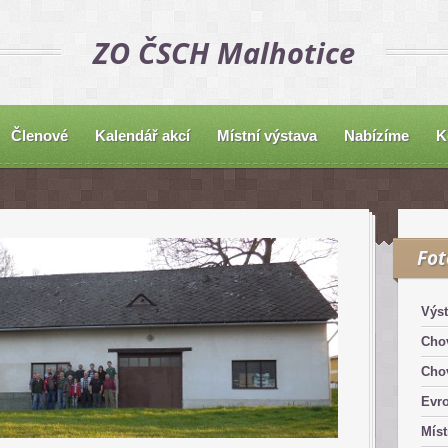
ZO ČSCH Malhotice
Členové
Kalendář akcí
Místní výstava
Nabízíme
K
Fo
Výst
Chov
Chov
Evro
Míst