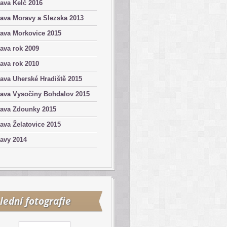
ava Kelč 2016
ava Moravy a Slezska 2013
ava Morkovice 2015
ava rok 2009
ava rok 2010
ava Uherské Hradiště 2015
tava Vysočiny Bohdalov 2015
tava Zdounky 2015
ava Želatovice 2015
avy 2014
lední fotografie