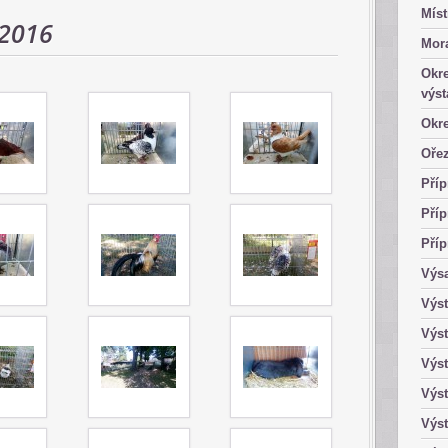
Míst
 2016
Mor
Okre
výst
Okre
Ořez
Příp
Příp
Příp
Výsa
Výst
Výst
Výst
Výst
Výst