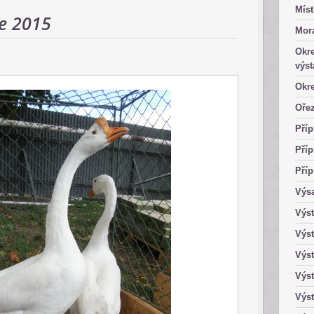
Míst
ce 2015
Mor
Okre
výst
Okre
Ořez
Příp
Příp
Příp
Výsa
Výst
Výst
Výst
Výst
Výst