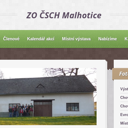
ZO ČSCH Malhotice
Členové
Kalendář akcí
Místní výstava
Nabízíme
K
Fo
Výst
Chov
Chov
Evro
Míst