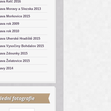
ava Kelč 2016
ava Moravy a Slezska 2013
ava Morkovice 2015
ava rok 2009
ava rok 2010
ava Uherské Hradiště 2015
tava Vysočiny Bohdalov 2015
tava Zdounky 2015
ava Želatovice 2015
avy 2014
lední fotografie